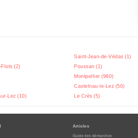
Saint-Jean-de-Védas (1)
Flots (2)
Poussan (1)
)
Montpellier (960)
Castelnau-le-Lez (50)
sur-Lez (10)
Le Crès (5)
l
Articles
Guide des démarches