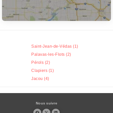
Saint-Jean-de-Védas (1)
Palavas-les-Flots (2)
Pérols (2)
Clapiers (1)
Jacou (4)
Nous suivre