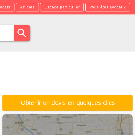
ocats
Articles
Espace particulier
Vous êtes avocat ?
Obtenir un devis en quelques clics