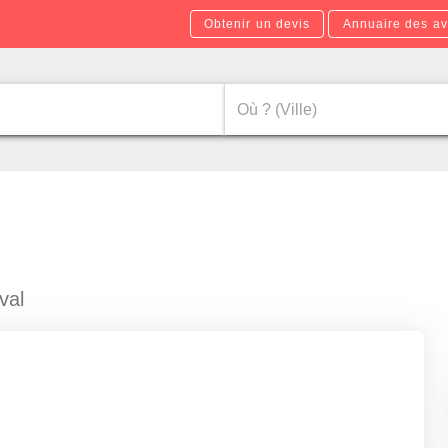
Obtenir un devis
Annuaire des av
val