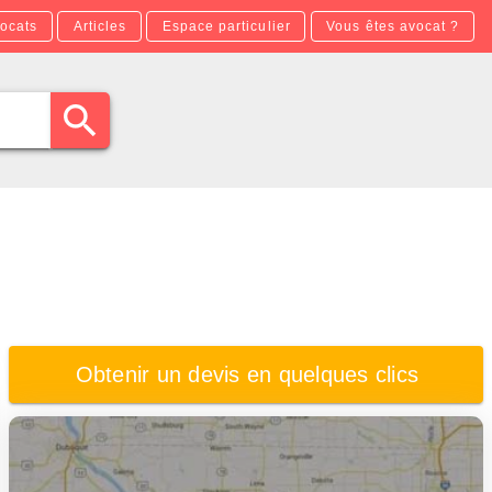
ocats
Articles
Espace particulier
Vous êtes avocat ?
Obtenir un devis en quelques clics