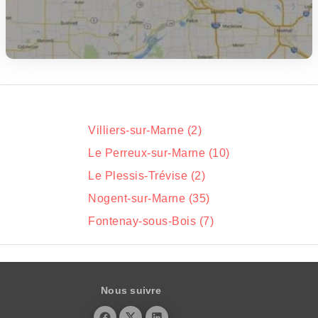
Villiers-sur-Marne (2)
Le Perreux-sur-Marne (10)
Le Plessis-Trévise (2)
Nogent-sur-Marne (35)
Fontenay-sous-Bois (7)
Nous suivre