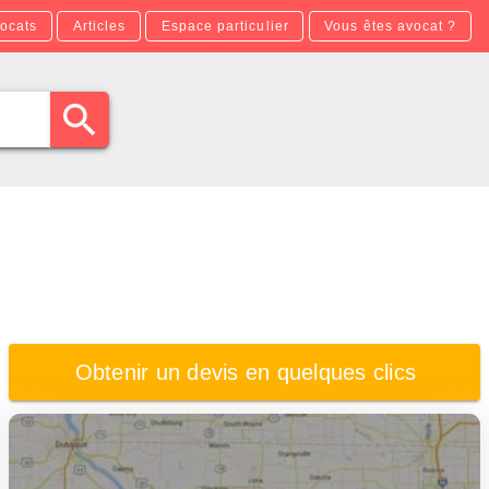
ocats
Articles
Espace particulier
Vous êtes avocat ?
Obtenir un devis en quelques clics