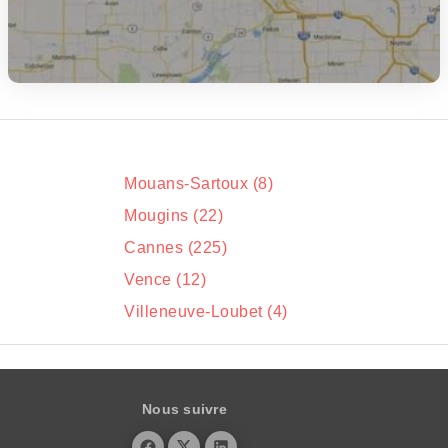
Mouans-Sartoux (8)
Mougins (22)
Cannes (225)
Vence (12)
Villeneuve-Loubet (4)
Nous suivre