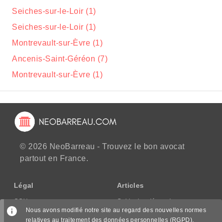
Seiches-sur-le-Loir (1)
Seiches-sur-le-Loir (1)
Montrevault-sur-Èvre (1)
Ancenis-Saint-Géréon (7)
Montrevault-sur-Èvre (1)
© 2026 NeoBarreau - Trouvez le bon avocat
partout en France.
Légal
Articles
CGU
Guide des démarches
Nous avons modifié notre site au regard des nouvelles normes
CGV/CPPS
relatives au traitement des données personnelles (RGPD),