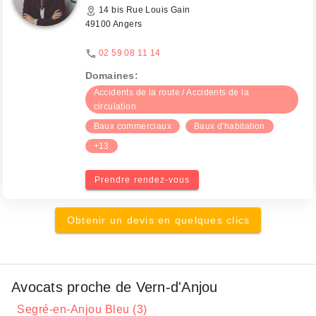
14 bis Rue Louis Gain
49100 Angers
02 59 08 11 14
Domaines:
Accidents de la route / Accidents de la
circulation
Baux commerciaux
Baux d'habitation
+13
Prendre rendez-vous
Obtenir un devis en quelques clics
Avocats proche de Vern-d'Anjou
Segré-en-Anjou Bleu (3)