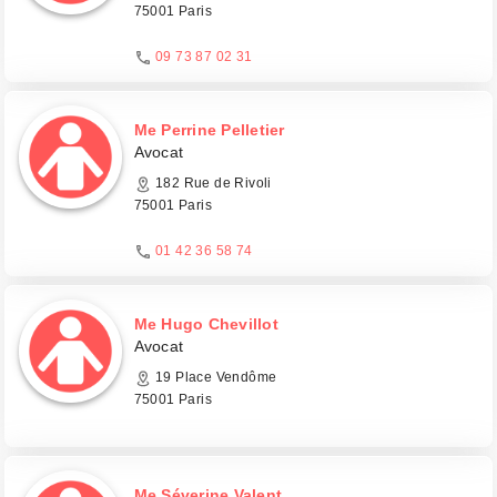
75001 Paris
09 73 87 02 31
Me Perrine Pelletier
Avocat
182 Rue de Rivoli
75001 Paris
01 42 36 58 74
Me Hugo Chevillot
Avocat
19 Place Vendôme
75001 Paris
Me Séverine Valent