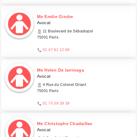
Me Emilie Gindre
Avocat
11 Boulevard de Sébastopol
75001 Paris
01 47 91 12 09
Me Helen De larrinaga
Avocat
4 Rue du Colonel Driant
75001 Paris
01 70 39 39 39
Me Christophe Chadaillac
Avocat