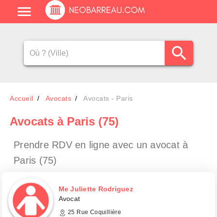
Accueil
Avocats
Avocats - Paris
Avocats
à Paris (75)
Prendre RDV en ligne avec un avocat
à
Paris (75)
Me Juliette Rodriguez
Avocat
25 Rue Coquillière