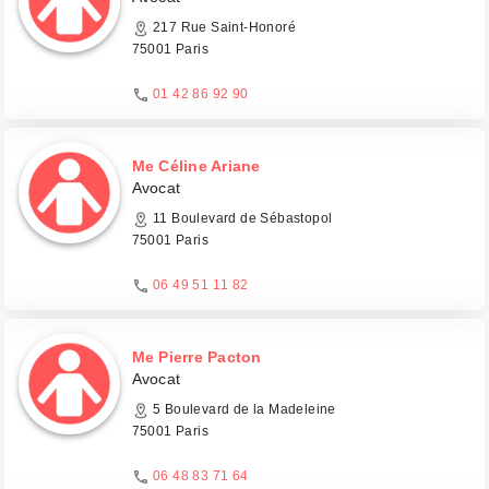
217 Rue Saint-Honoré
75001 Paris
01 42 86 92 90
Me Céline Ariane
Avocat
11 Boulevard de Sébastopol
75001 Paris
06 49 51 11 82
Me Pierre Pacton
Avocat
5 Boulevard de la Madeleine
75001 Paris
06 48 83 71 64