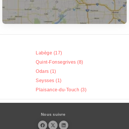
Labège (17)
Quint-Fonsegrives (8)
Odars (1)
Seysses (1)
Plaisance-du-Touch (3)
Nous suivre