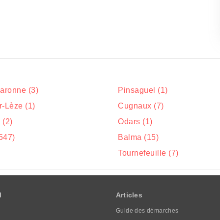
Garonne (3)
Pinsaguel (1)
r-Lèze (1)
Cugnaux (7)
 (2)
Odars (1)
547)
Balma (15)
Tournefeuille (7)
l
Articles
Guide des démarches