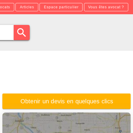
ocats
Articles
Espace particulier
Vous êtes avocat ?
Obtenir un devis en quelques clics