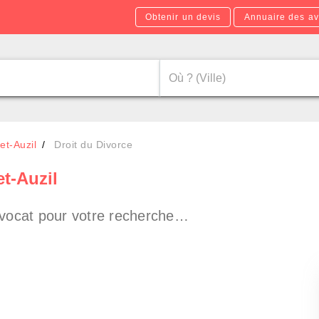
Obtenir un devis
Annuaire des av
et-Auzil
Droit du Divorce
et-Auzil
vocat pour votre recherche…