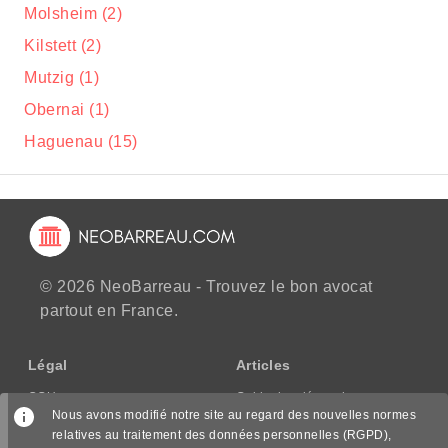
Molsheim (2)
Kilstett (2)
Mutzig (1)
Obernai (1)
Haguenau (15)
© 2026 NeoBarreau - Trouvez le bon avocat
partout en France.
Légal
Articles
CGU
Guide des démarches
Nous avons modifié notre site au regard des nouvelles normes
CGV/CPPS
relatives au traitement des données personnelles (RGPD),
Mentions légales