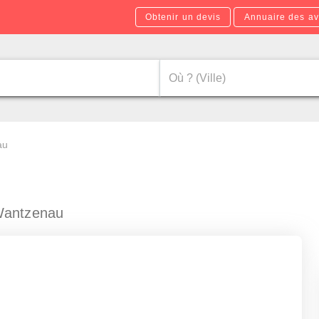
Obtenir un devis
Annuaire des av
au
Wantzenau