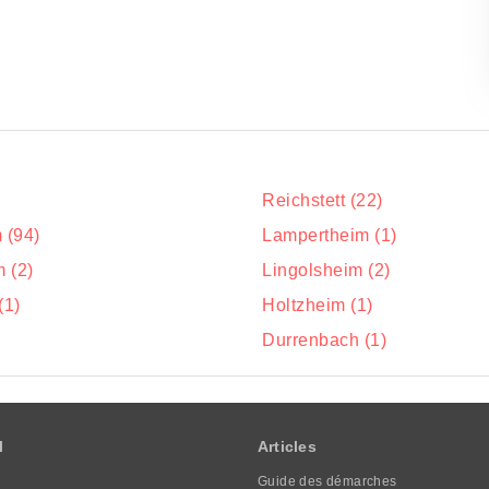
Reichstett (22)
 (94)
Lampertheim (1)
 (2)
Lingolsheim (2)
(1)
Holtzheim (1)
Durrenbach (1)
l
Articles
Guide des démarches