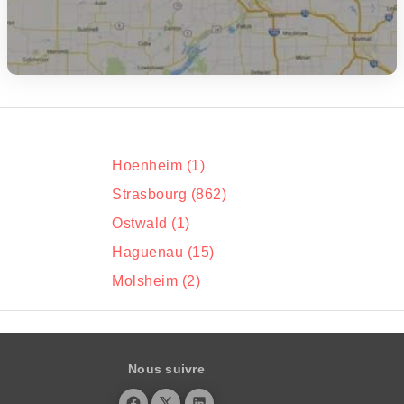
Hoenheim (1)
Strasbourg (862)
Ostwald (1)
Haguenau (15)
Molsheim (2)
Nous suivre