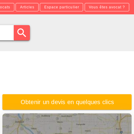
ocats
Articles
Espace particulier
Vous êtes avocat ?
Obtenir un devis en quelques clics