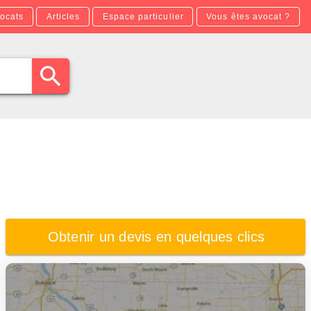
ocats
Articles
Espace particulier
Vous êtes avocat ?
Obtenir un devis en quelques clics