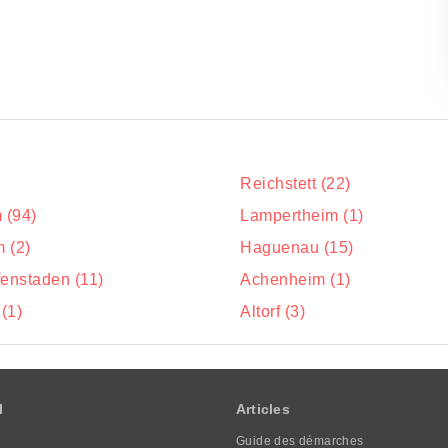
Reichstett (22)
 (94)
Lampertheim (1)
 (2)
Haguenau (15)
ffenstaden (11)
Achenheim (1)
(1)
Altorf (3)
l
Articles
Guide des démarches