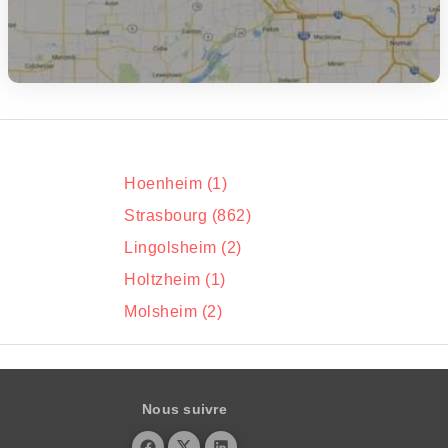
Hoenheim (1)
Strasbourg (862)
Lingolsheim (2)
Holtzheim (1)
Molsheim (2)
Nous suivre