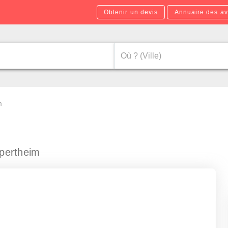
Obtenir un devis
Annuaire des av
m
pertheim