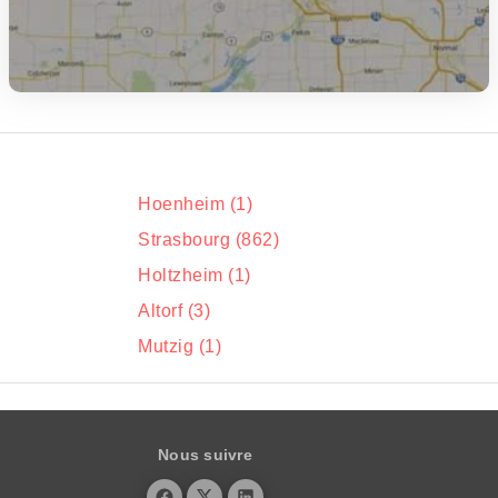
Hoenheim (1)
Strasbourg (862)
Holtzheim (1)
Altorf (3)
Mutzig (1)
Nous suivre