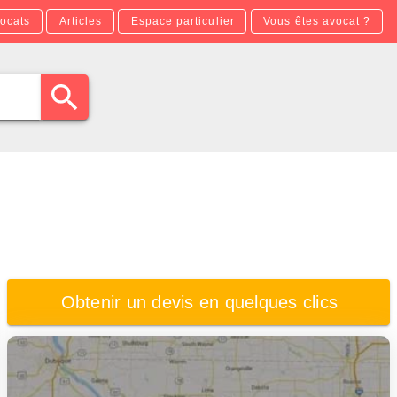
ocats
Articles
Espace particulier
Vous êtes avocat ?
Obtenir un devis en quelques clics