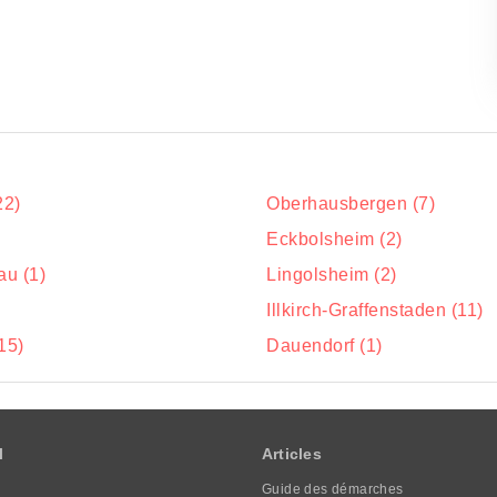
22)
Oberhausbergen (7)
Eckbolsheim (2)
u (1)
Lingolsheim (2)
Illkirch-Graffenstaden (11)
15)
Dauendorf (1)
l
Articles
Guide des démarches